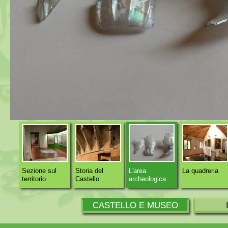
Sezione sul
Storia del
L'area
La quadreria
territorio
Castello
archeologica
CASTELLO E MUSEO