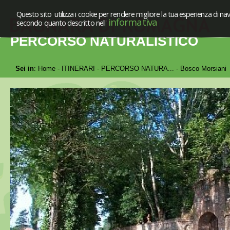
Questo sito utilizza i cookie per rendere migliore la tua esperienza di nav
informativa
secondo quanto descritto nell'
PERCORSO NATURALISTICO
Sei in
:
Home
-
ITINERARI
-
PERCORSO NATURA...
-
Bosco Morsian